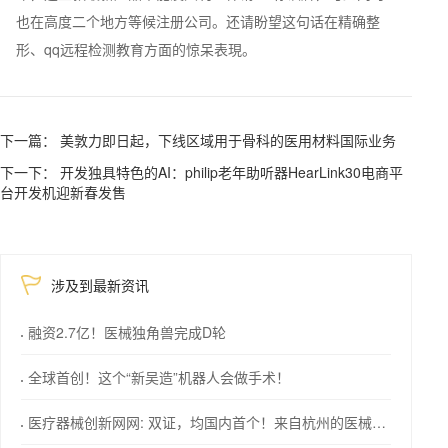
也在高度二个地方等候注册公司。还请盼望这句话在精确整
形、qq远程检测教育方面的惊呆表現。
下一篇： 美敦力即日起，下线区域用于骨科的医用材料国际业务
下一下： 开发独具特色的AI：philip老年助听器HearLink30电商平
台开发机迎新春发售
涉及到最新资讯
融资2.7亿！医械独角兽完成D轮
全球首创！这个“新吴造”机器人会做手术！
医疗器械创新网网: 双证，均国内首个！来自杭州的医械创新力量